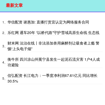
最新文章
华信配资 谢惠加: 直播打赏宜认定为网络服务合同
1、
乐红网 通车20年 “以桥代路”守护雪域高原生命线 生态线
2、
财米网 法治在线丨非法添加兽用麻醉剂让吸食者上瘾 警
3、
惕“上头电子烟”
衡牛所 四川凉山州冕宁县发生一起泥石流灾害 1户4人成
4、
功避险
信弘配资 长江电力：一季度净利润67.61亿元 同比增长
5、
30.5%