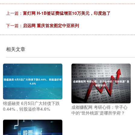
上一篇：
富灯网 H-1B签证费猛增至10万美元，印度急了
下一篇：
启远网 重庆首发图定中亚班列
相关文章
镕盛融资 6月5日广大转债下跌
成都赚配网 考研心得：学子心
0.44%，转股溢价率4.6%
中的“世外桃源”是哪所学府？