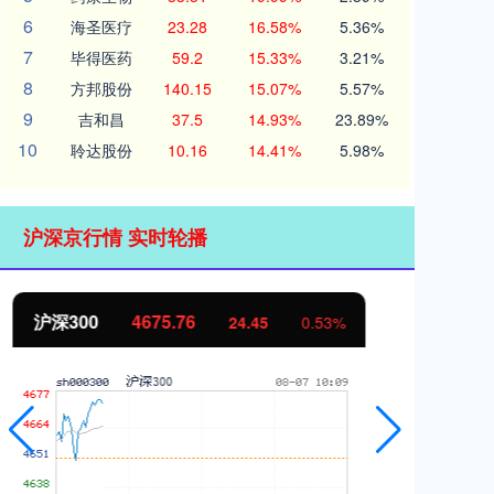
6
海圣医疗
23.28
16.58%
5.36%
7
毕得医药
59.2
15.33%
3.21%
8
方邦股份
140.15
15.07%
5.57%
9
吉和昌
37.5
14.93%
23.89%
10
聆达股份
10.16
14.41%
5.98%
沪深京行情 实时轮播
北证50
1119.70
创
-3.17
-0.28%