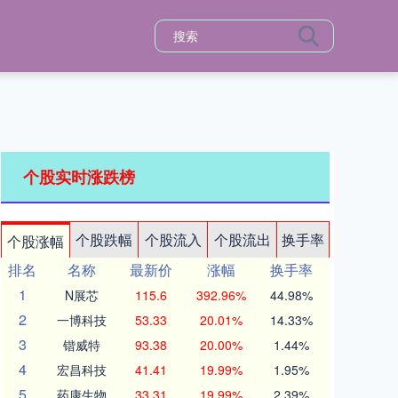
个股实时涨跌榜
个股跌幅
个股流入
个股流出
换手率
个股涨幅
排名
名称
最新价
涨幅
换手率
1
N展芯
115.6
392.96%
44.98%
2
一博科技
53.33
20.01%
14.33%
3
锴威特
93.38
20.00%
1.44%
4
宏昌科技
41.41
19.99%
1.95%
5
药康生物
33.31
19.99%
2.39%