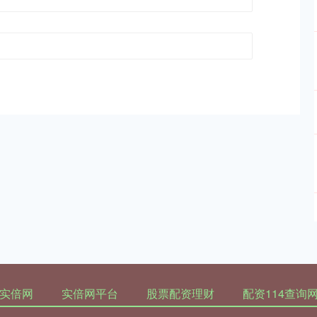
实倍网
实倍网平台
股票配资理财
配资114查询