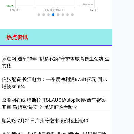
热点资讯
乐红网 通车20年 “以桥代路”守护雪域高原生命线 生
态线
信弘配资 长江电力：一季度净利润67.61亿元 同比
增长30.5%
盈股网在线 特斯拉(TSLAUS)Autopilot致命车祸案
开审 马斯克“最安全”承诺面临考验？
顺策略 7月21日广州冷镦市场价格上涨40
常胜策略 非凡领越早盘涨超5% 预计中期溢利同比