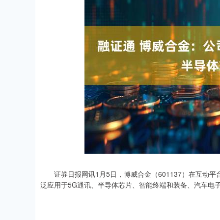
深证成指
14211.89
03
0.13%
101.77
0
证券日报网讯1月5日，博威合金（601137）在互动
泛应用于5G通讯、半导体芯片、智能终端和装备、汽车电